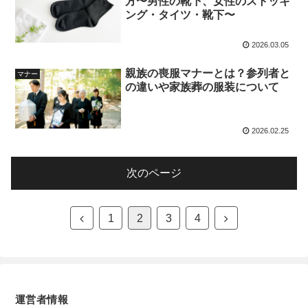
方〜男性の靴下、女性のストッキ
ング・タイツ・靴下〜
2026.03.05
親族の喪服マナーとは？参列者と
マナー
の違いや家族葬の服装について
2026.02.25
次のページ
1
2
3
4
運営者情報