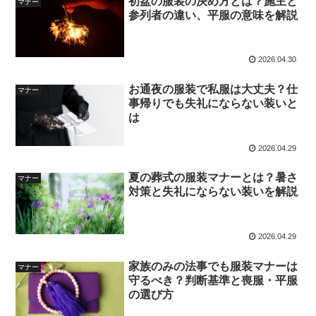
初盆の服装の決め方とは？施主と
マナー
参列者の違い、平服の意味を解説
2026.04.30
お通夜の服装で私服は大丈夫？仕
マナー
事帰りでも失礼にならない装いと
は
2026.04.29
夏の葬式の服装マナーとは？暑さ
マナー
対策と失礼にならない装いを解説
2026.04.29
家族のみの法事でも服装マナーは
マナー
守るべき？判断基準と喪服・平服
の選び方