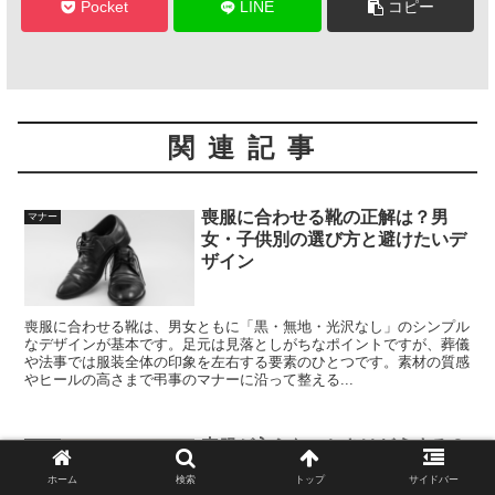
Pocket
LINE
コピー
関連記事
喪服に合わせる靴の正解は？男
マナー
女・子供別の選び方と避けたいデ
ザイン
喪服に合わせる靴は、男女ともに「黒・無地・光沢なし」のシンプル
なデザインが基本です。足元は見落としがちなポイントですが、葬儀
や法事では服装全体の印象を左右する要素のひとつです。素材の質感
やヒールの高さまで弔事のマナーに沿って整える...
喪服が入らないときはどうする？
マナー
応急処置とレンタルなどの対処法
ホーム
検索
トップ
サイドバー
を解説