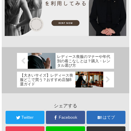
レディース喪服のマナーや年代
別の着こなしとは？購入・レン
タル選び方
【大きいサイズ】レディース喪
服どこで買う？おすすめ店舗8
選ガイド
シェアする
Twitter
Facebook
はてブ