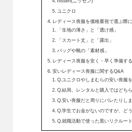
nissen(ニッセン)
ユニクロ
レディース喪服を価格重視で選ぶ際
「生地の薄さ」と「透け感」
「スカート丈」と「露出」
バッグや靴の「素材感」
レディース喪服を安く・早く準備す
安いレディース喪服に関するQ&A
Q.ユニクロやしまむらの安い喪服
Q.結局、レンタルと購入ではどち
Q.安い喪服だと周りにバレたりし
Q.学生でお金がないのですが、ど
Q.就職活動で使った黒いリクルー