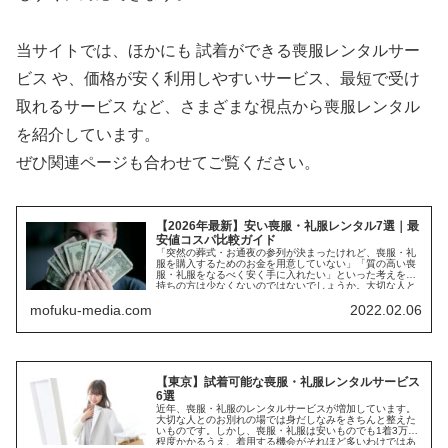
当サイトでは、ほかにも 試着ができる喪服レンタルサー
ビス や、価格が安く利用しやすいサービス、最短で受け
取れるサービス など、さまざまな視点から喪服レンタル
を紹介しています。
ぜひ関連ページも合わせてご覧ください。
【2026年最新】安い喪服・礼服レンタル7選｜最
安値コスパ比較ガイド
「突然の葬式・お通夜の参列が決まったけれど、喪服・礼
服を購入するためのお金を用意していない」「質の高い喪
服・礼服をなるべく安く手に入れたい」といった考えをお
持ちの方は少なくないのではないでしょうか。大切な人と
のお別れの...
mofuku-media.com
2022.02.06
【東京】試着可能な喪服・礼服レンタルサービス
6選
近年、喪服・礼服のレンタルサービスが増加しています。
大切な人とのお別れの場では身だしなみをきちんと整えた
いものです。しかし、喪服・礼服は安いものでも1着3万円
程度かかるうえ、着用する機会がそれほど多いわけではあ