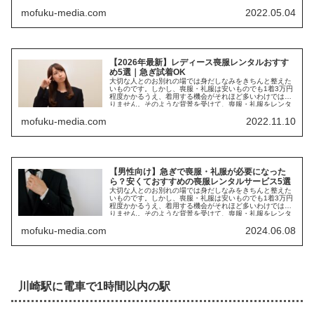
りません。そのような...
mofuku-media.com
2022.05.04
【2026年最新】レディース喪服レンタルおすす
め5選｜急ぎ試着OK
大切な人とのお別れの場では身だしなみをきちんと整えた
いものです。しかし、喪服・礼服は安いものでも1着3万円
程度かかるうえ、着用する機会がそれほど多いわけではあ
りません。そのような背景を受けて、喪服・礼服をレンタ
ルする方が増えて...
mofuku-media.com
2022.11.10
【男性向け】急ぎで喪服・礼服が必要になった
ら？安くておすすめの喪服レンタルサービス5選
大切な人とのお別れの場では身だしなみをきちんと整えた
いものです。しかし、喪服・礼服は安いものでも1着3万円
程度かかるうえ、着用する機会がそれほど多いわけではあ
りません。そのような背景を受けて、喪服・礼服をレンタ
ルする方が増えて...
mofuku-media.com
2024.06.08
川崎駅に電車で1時間以内の駅