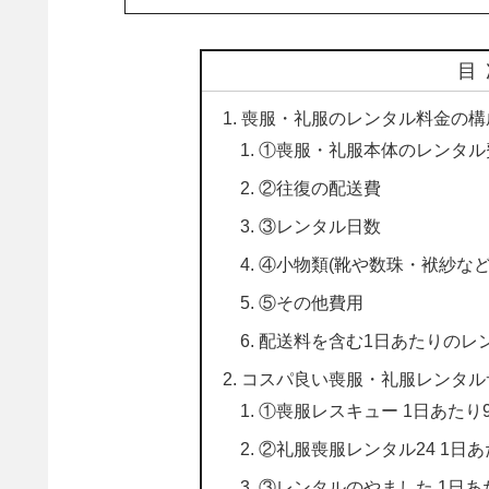
目
喪服・礼服のレンタル料金の構
①喪服・礼服本体のレンタル
②往復の配送費
③レンタル日数
④小物類(靴や数珠・袱紗など
⑤その他費用
配送料を含む1日あたりのレ
コスパ良い喪服・礼服レンタル
①喪服レスキュー 1日あたり9
②礼服喪服レンタル24 1日あ
③レンタルのやました 1日あた