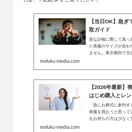
【当日OK】急ぎ
取ガイド
急な訃報に際して真っ
た喪服のサイズが合わ
ません。東京都内で当
いうときに安心です。
mofuku-media.com
【2026年最新
はじめ購入とレン
「急にお葬式に参列す
喪服を買おうと思って
をお持ちの方は少なく
しま...
mofuku-media.com