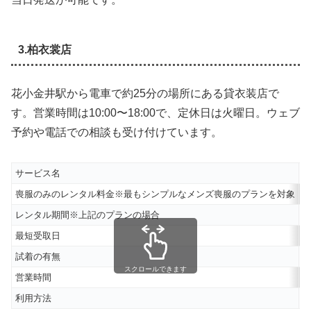
3.柏衣裳店
花小金井駅から電車で約25分の場所にある貸衣装店で
す。営業時間は10:00〜18:00で、定休日は火曜日。ウェブ
予約や電話での相談も受け付けています。
サービス名
喪服のみのレンタル料金※最もシンプルなメンズ喪服のプランを対象
6
レンタル期間※上記のプランの場合
6
最短受取日
試着の有無
スクロールできます
営業時間
2
利用方法