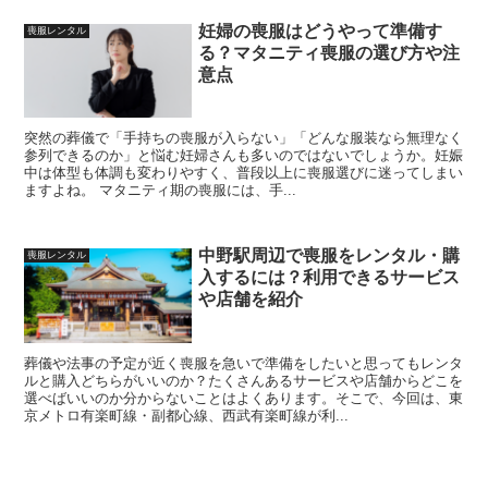
妊婦の喪服はどうやって準備す
喪服レンタル
る？マタニティ喪服の選び方や注
意点
突然の葬儀で「手持ちの喪服が入らない」「どんな服装なら無理なく
参列できるのか」と悩む妊婦さんも多いのではないでしょうか。妊娠
中は体型も体調も変わりやすく、普段以上に喪服選びに迷ってしまい
ますよね。 マタニティ期の喪服には、手...
中野駅周辺で喪服をレンタル・購
喪服レンタル
入するには？利用できるサービス
や店舗を紹介
葬儀や法事の予定が近く喪服を急いで準備をしたいと思ってもレンタ
ルと購入どちらがいいのか？たくさんあるサービスや店舗からどこを
選べばいいのか分からないことはよくあります。そこで、今回は、東
京メトロ有楽町線・副都心線、西武有楽町線が利...