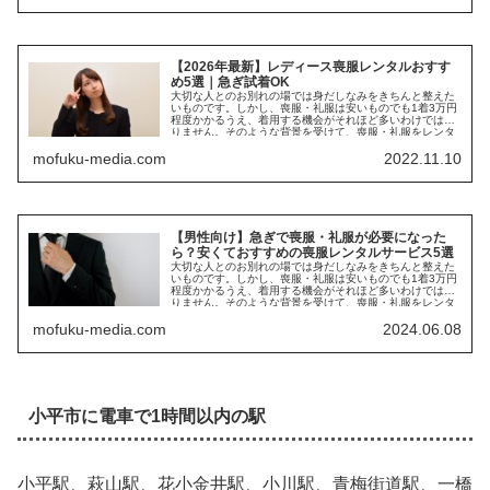
【2026年最新】レディース喪服レンタルおすす
め5選｜急ぎ試着OK
大切な人とのお別れの場では身だしなみをきちんと整えた
いものです。しかし、喪服・礼服は安いものでも1着3万円
程度かかるうえ、着用する機会がそれほど多いわけではあ
りません。そのような背景を受けて、喪服・礼服をレンタ
ルする方が増えて...
mofuku-media.com
2022.11.10
【男性向け】急ぎで喪服・礼服が必要になった
ら？安くておすすめの喪服レンタルサービス5選
大切な人とのお別れの場では身だしなみをきちんと整えた
いものです。しかし、喪服・礼服は安いものでも1着3万円
程度かかるうえ、着用する機会がそれほど多いわけではあ
りません。そのような背景を受けて、喪服・礼服をレンタ
ルする方が増えて...
mofuku-media.com
2024.06.08
小平市に電車で1時間以内の駅
小平駅、萩山駅、花小金井駅、小川駅、青梅街道駅、一橋