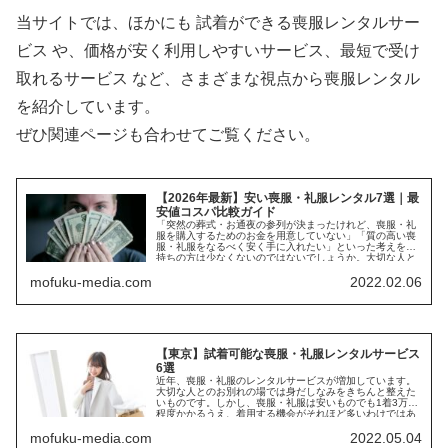
当サイトでは、ほかにも 試着ができる喪服レンタルサー
ビス や、価格が安く利用しやすいサービス、最短で受け
取れるサービス など、さまざまな視点から喪服レンタル
を紹介しています。
ぜひ関連ページも合わせてご覧ください。
【2026年最新】安い喪服・礼服レンタル7選｜最
安値コスパ比較ガイド
「突然の葬式・お通夜の参列が決まったけれど、喪服・礼
服を購入するためのお金を用意していない」「質の高い喪
服・礼服をなるべく安く手に入れたい」といった考えをお
持ちの方は少なくないのではないでしょうか。大切な人と
のお別れの...
mofuku-media.com
2022.02.06
【東京】試着可能な喪服・礼服レンタルサービス
6選
近年、喪服・礼服のレンタルサービスが増加しています。
大切な人とのお別れの場では身だしなみをきちんと整えた
いものです。しかし、喪服・礼服は安いものでも1着3万円
程度かかるうえ、着用する機会がそれほど多いわけではあ
りません。そのような...
mofuku-media.com
2022.05.04