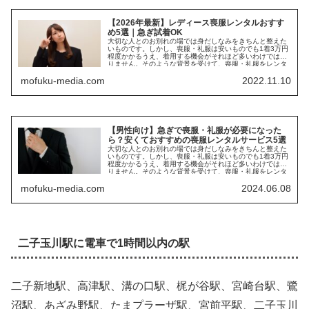
【2026年最新】レディース喪服レンタルおすす
め5選｜急ぎ試着OK
大切な人とのお別れの場では身だしなみをきちんと整えた
いものです。しかし、喪服・礼服は安いものでも1着3万円
程度かかるうえ、着用する機会がそれほど多いわけではあ
りません。そのような背景を受けて、喪服・礼服をレンタ
ルする方が増えて...
mofuku-media.com
2022.11.10
【男性向け】急ぎで喪服・礼服が必要になった
ら？安くておすすめの喪服レンタルサービス5選
大切な人とのお別れの場では身だしなみをきちんと整えた
いものです。しかし、喪服・礼服は安いものでも1着3万円
程度かかるうえ、着用する機会がそれほど多いわけではあ
りません。そのような背景を受けて、喪服・礼服をレンタ
ルする方が増えて...
mofuku-media.com
2024.06.08
二子玉川駅に電車で1時間以内の駅
二子新地駅、高津駅、溝の口駅、梶が谷駅、宮崎台駅、鷺
沼駅、あざみ野駅、たまプラーザ駅、宮前平駅、二子玉川