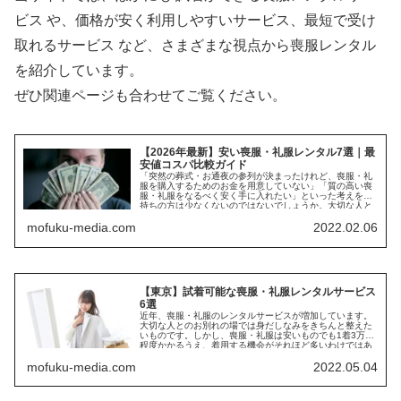
ビス や、価格が安く利用しやすいサービス、最短で受け
取れるサービス など、さまざまな視点から喪服レンタル
を紹介しています。
ぜひ関連ページも合わせてご覧ください。
【2026年最新】安い喪服・礼服レンタル7選｜最
安値コスパ比較ガイド
「突然の葬式・お通夜の参列が決まったけれど、喪服・礼
服を購入するためのお金を用意していない」「質の高い喪
服・礼服をなるべく安く手に入れたい」といった考えをお
持ちの方は少なくないのではないでしょうか。大切な人と
のお別れの...
mofuku-media.com
2022.02.06
【東京】試着可能な喪服・礼服レンタルサービス
6選
近年、喪服・礼服のレンタルサービスが増加しています。
大切な人とのお別れの場では身だしなみをきちんと整えた
いものです。しかし、喪服・礼服は安いものでも1着3万円
程度かかるうえ、着用する機会がそれほど多いわけではあ
りません。そのような...
mofuku-media.com
2022.05.04