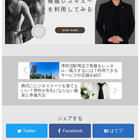
津田沼駅周辺で喪服をレンタ
ル・購入するには？利用できる
サービスや店舗を紹介
葬式にビジネススーツを着ても
いい？男性が失礼にならない服
装と準備方法
シェアする
Twitter
Facebook
はてブ