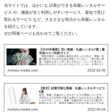
当サイトでは、ほかにも 試着ができる喪服レンタルサー
ビス や、価格が安く利用しやすいサービス、最短で受け
取れるサービス など、さまざまな視点から喪服レンタル
を紹介しています。
ぜひ関連ページも合わせてご覧ください。
【2026年最新】安い喪服・礼服レンタル7選｜最
安値コスパ比較ガイド
「突然の葬式・お通夜の参列が決まったけれど、喪服・礼
服を購入するためのお金を用意していない」「質の高い喪
服・礼服をなるべく安く手に入れたい」といった考えをお
持ちの方は少なくないのではないでしょうか。大切な人と
のお別れの...
mofuku-media.com
2022.02.06
【東京】試着可能な喪服・礼服レンタルサービス
6選
近年、喪服・礼服のレンタルサービスが増加しています。
大切な人とのお別れの場では身だしなみをきちんと整えた
いものです。しかし、喪服・礼服は安いものでも1着3万円
程度かかるうえ、着用する機会がそれほど多いわけではあ
りません。そのような...
mofuku-media.com
2022.05.04