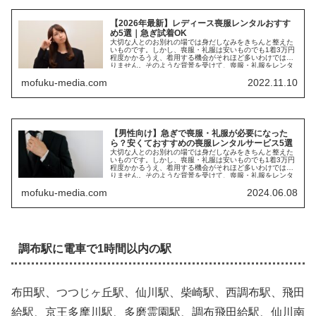
【2026年最新】レディース喪服レンタルおすす
め5選｜急ぎ試着OK
大切な人とのお別れの場では身だしなみをきちんと整えた
いものです。しかし、喪服・礼服は安いものでも1着3万円
程度かかるうえ、着用する機会がそれほど多いわけではあ
りません。そのような背景を受けて、喪服・礼服をレンタ
ルする方が増えて...
mofuku-media.com
2022.11.10
【男性向け】急ぎで喪服・礼服が必要になった
ら？安くておすすめの喪服レンタルサービス5選
大切な人とのお別れの場では身だしなみをきちんと整えた
いものです。しかし、喪服・礼服は安いものでも1着3万円
程度かかるうえ、着用する機会がそれほど多いわけではあ
りません。そのような背景を受けて、喪服・礼服をレンタ
ルする方が増えて...
mofuku-media.com
2024.06.08
調布駅に電車で1時間以内の駅
布田駅、つつじヶ丘駅、仙川駅、柴崎駅、西調布駅、飛田
給駅、京王多摩川駅、多磨霊園駅、調布飛田給駅、仙川南