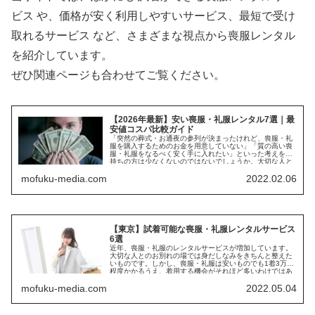
ビス や、価格が安く利用しやすいサービス、最短で受け
取れるサービス など、さまざまな視点から喪服レンタル
を紹介しています。
ぜひ関連ページも合わせてご覧ください。
【2026年最新】安い喪服・礼服レンタル7選｜最
安値コスパ比較ガイド
「突然の葬式・お通夜の参列が決まったけれど、喪服・礼
服を購入するためのお金を用意していない」「質の高い喪
服・礼服をなるべく安く手に入れたい」といった考えをお
持ちの方は少なくないのではないでしょうか。大切な人と
のお別れの...
mofuku-media.com
2022.02.06
【東京】試着可能な喪服・礼服レンタルサービス
6選
近年、喪服・礼服のレンタルサービスが増加しています。
大切な人とのお別れの場では身だしなみをきちんと整えた
いものです。しかし、喪服・礼服は安いものでも1着3万円
程度かかるうえ、着用する機会がそれほど多いわけではあ
りません。そのような...
mofuku-media.com
2022.05.04