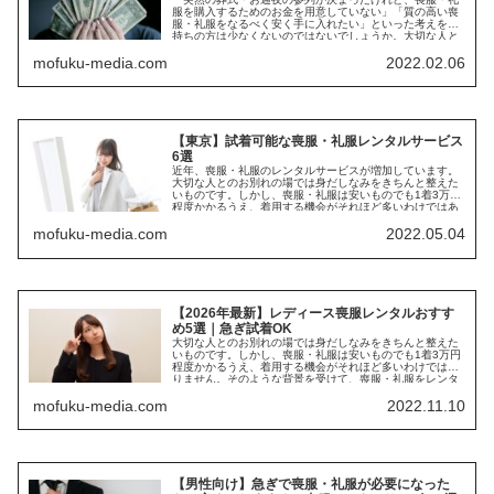
服を購入するためのお金を用意していない」「質の高い喪
服・礼服をなるべく安く手に入れたい」といった考えをお
持ちの方は少なくないのではないでしょうか。大切な人と
のお別れの...
mofuku-media.com
2022.02.06
【東京】試着可能な喪服・礼服レンタルサービス
6選
近年、喪服・礼服のレンタルサービスが増加しています。
大切な人とのお別れの場では身だしなみをきちんと整えた
いものです。しかし、喪服・礼服は安いものでも1着3万円
程度かかるうえ、着用する機会がそれほど多いわけではあ
りません。そのような...
mofuku-media.com
2022.05.04
【2026年最新】レディース喪服レンタルおすす
め5選｜急ぎ試着OK
大切な人とのお別れの場では身だしなみをきちんと整えた
いものです。しかし、喪服・礼服は安いものでも1着3万円
程度かかるうえ、着用する機会がそれほど多いわけではあ
りません。そのような背景を受けて、喪服・礼服をレンタ
ルする方が増えて...
mofuku-media.com
2022.11.10
【男性向け】急ぎで喪服・礼服が必要になった