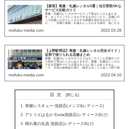
【新宿】喪服・礼服レンタル5選｜当日受取OKな
サービス比較ガイド
喪服・礼服のレンタルサービスって実はたくさんありま
す。オンラインでレンタルできるものだったり、店舗に行
って試着しながらレンタルする喪服を決めるものだった
り。。。店舗で喪服・礼服をレンタルする場合、気になる
ポイントとして...
mofuku-media.com
2022.03.28
【上野駅周辺】喪服・礼服レンタル完全ガイド｜
近郊で借りられる店舗まとめ
喪服・礼服のレンタルサービスはオンラインと店舗サービ
ス含めて実はたくさんありますが、喪服・礼服をレンタル
できる店舗サービスは実はそんなに多くはありません。そ
こで、今回は新幹線も通り、観光スポットも多い上野で喪
服・礼服をレンタル...
mofuku-media.com
2022.04.10
目次
喪服レスキュー 池袋店(メンズ&レディース)
アトリエはるか Esola池袋店(レディース向け)
晴れ着の丸昌 池袋店(レディース向け)