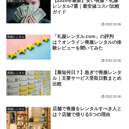
【2026年最新】安い喪服・礼服
喪服レンタル
レンタル7選｜最安値コスパ比較
ガイド
2022.02.06
「礼服レンタル.com」の評判
喪服レンタル
は？オンライン喪服レンタルの体
験レビューを聞いてみた
2022.02.06
【最短何日？】急ぎで喪服レンタ
喪服レンタル
ル｜主要サービス受取日数まとめ
比較
2022.02.06
店舗で喪服をレンタルすべき人と
喪服レンタル
は？店舗で借りる5つの理由